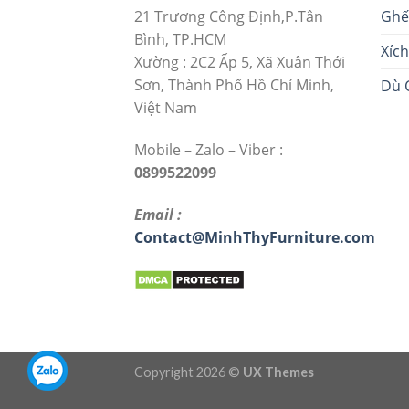
Ghế
21 Trương Công Định,P.Tân
Bình, TP.HCM
Xíc
Xường : 2C2 Ấp 5, Xã Xuân Thới
Sơn, Thành Phố Hồ Chí Minh,
Dù 
Việt Nam
Mobile – Zalo – Viber :
0899522099
Email :
Contact@MinhThyFurniture.com
Copyright 2026 ©
UX Themes