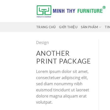
Skip
to
content
TRANG CHỦ
GIỚI THIỆU
SẢN PHẨM
TI
Design
ANOTHER
PRINT PACKAGE
Lorem ipsum dolor sit amet,
consectetuer adipiscing elit,
sed diam nonummy nibh
euismod tincidunt ut laoreet
dolore magna aliquam erat
volutpat.