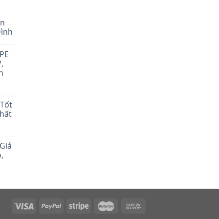
t
án
Đình
 PE
,
n
Tốt
Chất
Giá
,