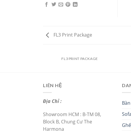
FL3 Print Package
AZINE
FL3 PRINT PACKAGE
LIÊN HỆ
DA
Địa Chỉ :
Bàn
Sof
Showroom HCM : B-TM 08,
Block B, Chung Cư The
Ghế
Harmona