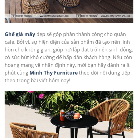
Ghế giả mây
đẹp sẽ góp phần thành công cho quán
cafe. Bởi vì, sự hiện diện của sản phẩm đã tạo nên linh
hồn cho không gian, giúp nơi lắp đặt trở nên sinh động,
có sức hút khó cưỡng để hấp dẫn khách hàng. Nếu còn
hoang mang về nhận định này, mời bạn hãy dành ra ít
phút cùng
Minh Thy Furniture
theo dõi nội dung tiếp
theo trong bài viết hôm nay!