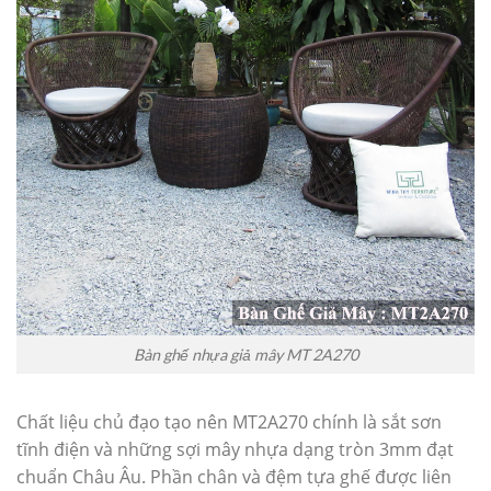
Bàn ghế nhựa giả mây MT 2A270
Chất liệu chủ đạo tạo nên MT2A270 chính là sắt sơn
tĩnh điện và những sợi mây nhựa dạng tròn 3mm đạt
chuẩn Châu Âu. Phần chân và đệm tựa ghế được liên