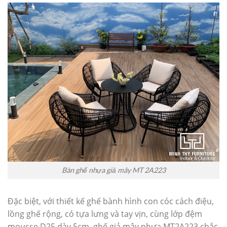
Bàn ghế nhựa giả mây MT 2A223
Đặc biệt, với thiết kế ghế bành hình con cóc cách điệu,
lồng ghế rộng, có tựa lưng và tay vịn, cùng lớp đệm
mousse D25 dày 5cm, ghế giả mây nhựa MT2A223 chắc