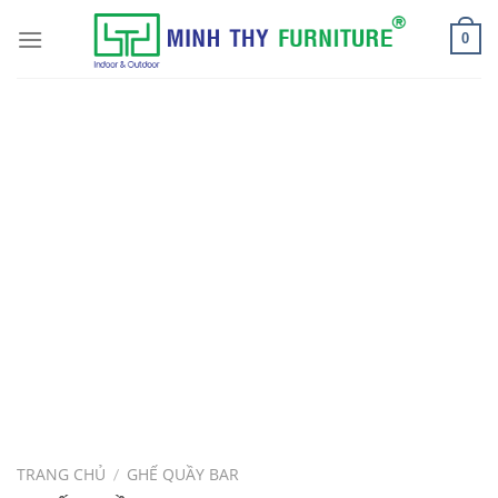
Skip
to
0
content
TRANG CHỦ
GHẾ QUẦY BAR
/