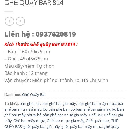
GHẾ QUẦY BAR 814
Liên hệ : 0937620819
Kích Thước Ghế quầy Bar MT814 :
– Bàn : 160x70x75 cm
– Ghế : 45x45x75 cm
Màu dây/nệm: Tự chọn
Bảo hành : 12 tháng.
Vận chuyển: Miễn phí nội thành Tp. Hồ Chí Minh
Ghế Quầy Bar
Danh mục:
bàn ghế bar
bàn ghế bar giả mây
bàn ghế bar mây nhựa
bàn
Từ khóa:
,
,
,
ghế bar nhựa giả mây
bộ bàn ghế bar
bộ bàn ghế bar giả mây
bộ bàn
,
,
,
ghế bar mây nhựa
bộ bàn ghế bar nhựa giả mây
Ghế Bar
Ghế bar giả
,
,
,
mây
Ghế bar mây nhựa
Ghế bar nhựa giả mây
Ghế quán bar
GHẾ
,
,
,
,
QUẦY BAR
ghế quầy bar giả mây
ghế quầy bar mây nhựa
ghế quầy
,
,
,