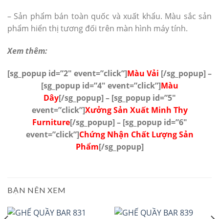
– Sản phẩm bán toàn quốc và xuất khẩu. Màu sắc sản
phẩm hiển thị tương đối trên màn hình máy tính.
Xem thêm:
[sg_popup id=”2″ event=”click”]
Màu Vải
[/sg_popup] –
[sg_popup id=”4″ event=”click”]
Màu
Dây
[/sg_popup]
– [sg_popup id=”5″
event=”click”]
Xưởng Sản Xuất Minh Thy
Furniture
[/sg_popup]
– [sg_popup id=”6″
event=”click”]
Chứng Nhận Chất Lượng Sản
Phẩm
[/sg_popup]
BẠN NÊN XEM