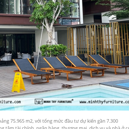
oảng 75.965 m2, với tổng mức đầu tư dự kiến gần 7.300
g tâm tài chính, ngân hàng, thương mại, dịch vụ và nhà ở c