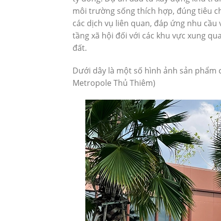
môi trường sống thích hợp, đúng tiêu chu
các dịch vụ liên quan, đáp ứng nhu cầu 
tầng xã hội đối với các khu vực xung qu
đất.
Dưới dây là một số hình ảnh sản phẩm c
Metropole Thủ Thiêm)