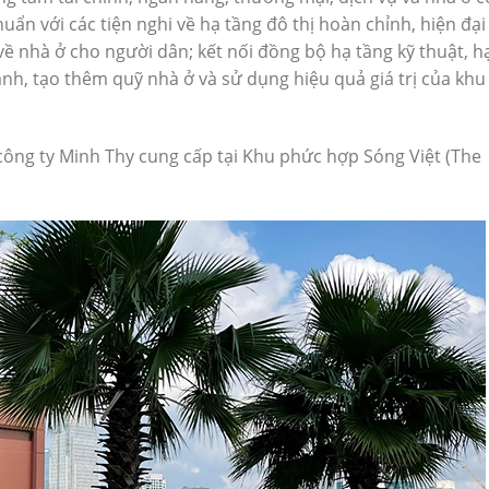
ẩn với các tiện nghi về hạ tầng đô thị hoàn chỉnh, hiện đại
về nhà ở cho người dân; kết nối đồng bộ hạ tầng kỹ thuật, h
anh, tạo thêm quỹ nhà ở và sử dụng hiệu quả giá trị của khu
ông ty Minh Thy cung cấp tại Khu phức hợp Sóng Việt (The