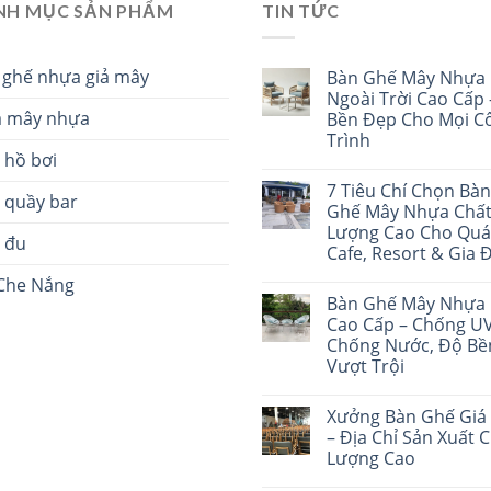
NH MỤC SẢN PHẨM
TIN TỨC
 ghế nhựa giả mây
Bàn Ghế Mây Nhựa
Ngoài Trời Cao Cấp 
a mây nhựa
Bền Đẹp Cho Mọi C
Trình
 hồ bơi
7 Tiêu Chí Chọn Bàn
 quầy bar
Ghế Mây Nhựa Chấ
Lượng Cao Cho Qu
h đu
Cafe, Resort & Gia 
Che Nắng
Bàn Ghế Mây Nhựa
Cao Cấp – Chống UV
Chống Nước, Độ Bề
Vượt Trội
Xưởng Bàn Ghế Giá 
– Địa Chỉ Sản Xuất 
Lượng Cao