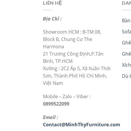
LIÊN HỆ
DA
Địa Chỉ :
Bàn
Sof
Showroom HCM : B-TM 08,
Block B, Chung Cư The
Ghế
Harmona
Ghế
21 Trương Công Định,P.Tân
Bình, TP.HCM
Xíc
Xường : 2C2 Ấp 5, Xã Xuân Thới
Sơn, Thành Phố Hồ Chí Minh,
Dù 
Việt Nam
Mobile – Zalo – Viber :
0899522099
Email :
Contact@MinhThyFurniture.com