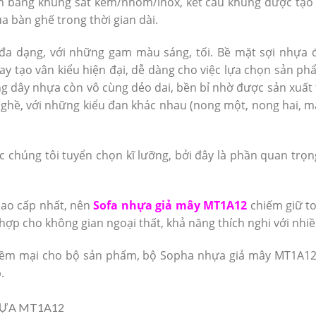
 bằng khung sắt kẽm/nhôm/inox, kết cấu khung được tạo h
a bàn ghế trong thời gian dài.
 dạng, với những gam màu sáng, tối. Bề mặt sợi nhựa đ
y tạo vân kiểu hiện đại, dễ dàng cho việc lựa chọn sản ph
g dây nhựa còn vô cùng dẻo dai, bền bỉ nhờ được sản xuất 
ghề, với những kiểu đan khác nhau (nong một, nong hai, mắ
húng tôi tuyển chọn kĩ lưỡng, bởi đây là phần quan trọng
cao cấp nhất, nên
Sofa nhựa giả mây MT1A12
chiếm giữ to
 hợp cho không gian ngoại thất, khả năng thích nghi với nhi
ềm mại cho bộ sản phẩm, bộ Sopha nhựa giả mây MT1A12 
.