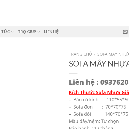
N TỨC
TRỢ GIÚP
LIÊN HỆ
TRANG CHỦ
SOFA MÂY NHỰ
/
SOFA MÂY NHỰ
Liên hệ : 093762
Kích Thước Sofa Nhựa Gi
– Bàn có kính : 110*55*
– Sofa đơn : 70*70*7
– Sofa đôi : 140*70*7
Màu dây/nệm: Tự chọn
Bảo hành : 12 tháng.