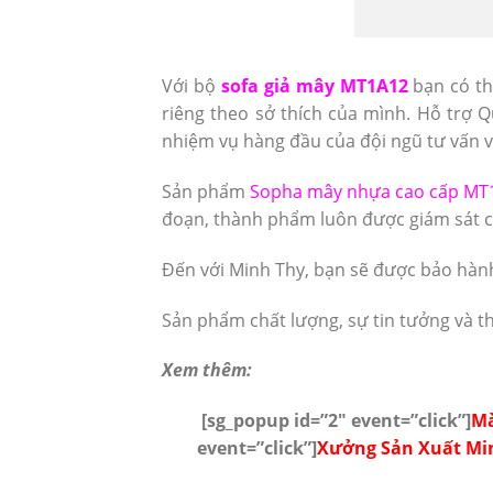
Với bộ
sofa giả mây MT1A12
bạn có th
riêng theo sở thích của mình. Hỗ trợ
nhiệm vụ hàng đầu của đội ngũ tư vấn v
Sản phẩm
Sopha mây nhựa cao cấp MT
đoạn, thành phẩm luôn được giám sát cá
Đến với Minh Thy, bạn sẽ được bảo hàn
Sản phẩm chất lượng, sự tin tưởng và t
Xem thêm:
[sg_popup id=”2″ event=”click”]
Mà
event=”click”]
Xưởng Sản Xuất Min