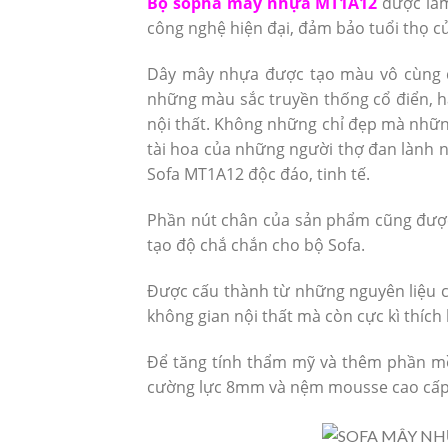
Bộ sopha mây nhựa MT1A12
được làm
công nghệ hiện đại, đảm bảo tuổi thọ củ
Dây mây nhựa được tạo màu vô cùng đa
những màu sắc truyền thống cổ điển, ha
nội thất. Không những chỉ đẹp mà nhữn
tài hoa của những người thợ đan lành n
Sofa MT1A12 độc đáo, tinh tế.
Phần nút chân của sản phẩm cũng được c
tạo độ chắ chắn cho bộ Sofa.
Được cấu thành từ những nguyên liệu 
không gian nội thất mà còn cực kì thích
Để tăng tính thẩm mỹ và thêm phần m
cường lực 8mm và nệm mousse cao cấp