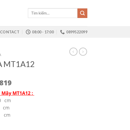
Tìm
kiếm:
CONTACT
08:00 - 17:00
0899522099
A
A MT1A12
0819
ả Mây MT1A12 :
50 cm
5 cm
5 cm