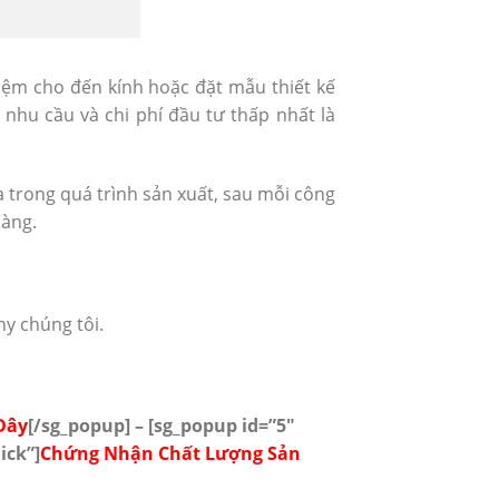
nệm cho đến kính hoặc đặt mẫu thiết kế
hu cầu và chi phí đầu tư thấp nhất là
 trong quá trình sản xuất, sau mỗi công
hàng.
hy chúng tôi.
Dây
[/sg_popup]
– [sg_popup id=”5″
ick”]
Chứng Nhận Chất Lượng Sản