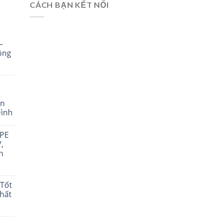
CÁCH BẠN KẾT NỐI
–
ông
t
án
Đình
 PE
,
n
Tốt
Chất