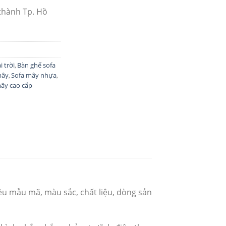
thành Tp. Hồ
 trời
Bàn ghế sofa
,
mây
Sofa mây nhựa
,
,
mây cao cấp
ều mẫu mã, màu sắc, chất liệu, dòng sản