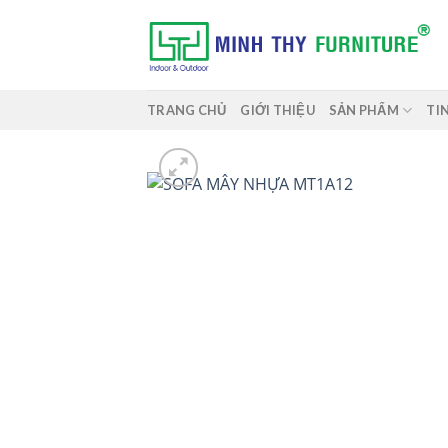
Skip
to
content
TRANG CHỦ
GIỚI THIỆU
SẢN PHẨM
TI