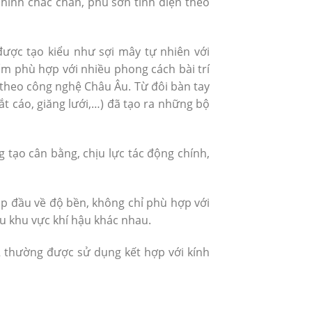
ình chắc chắn, phủ sơn tĩnh điện theo
ược tạo kiểu như sợi mây tự nhiên với
ẩm phù hợp với nhiều phong cách bài trí
theo công nghệ Châu Âu. Từ đôi bàn tay
t cáo, giăng lưới,…) đã tạo ra những bộ
 tạo cân bằng, chịu lực tác động chính,
p đầu về độ bền, không chỉ phù hợp với
ều khu vực khí hậu khác nhau.
thường được sử dụng kết hợp với kính