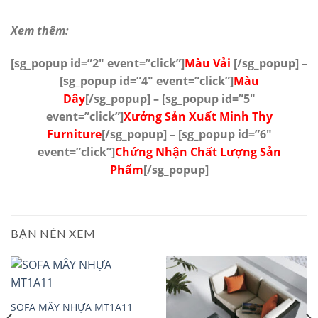
Xem thêm:
[sg_popup id=”2″ event=”click”]
Màu Vải
[/sg_popup] –
[sg_popup id=”4″ event=”click”]
Màu
Dây
[/sg_popup]
– [sg_popup id=”5″
event=”click”]
Xưởng Sản Xuất Minh Thy
Furniture
[/sg_popup]
– [sg_popup id=”6″
event=”click”]
Chứng Nhận Chất Lượng Sản
Phẩm
[/sg_popup]
BẠN NÊN XEM
SOFA MÂY NHỰA MT1A11