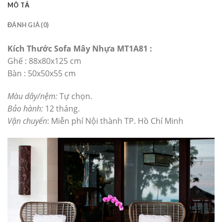
MÔ TẢ
ĐÁNH GIÁ (0)
Kích Thước Sofa Mây Nhựa MT1A81 :
Ghế : 88x80x125 cm
Bàn : 50x50x55 cm
Màu dây/nệm:
Tự chọn.
Bảo hành:
12 tháng.
Vận chuyển
: Miễn phí Nội thành TP. Hồ Chí Minh