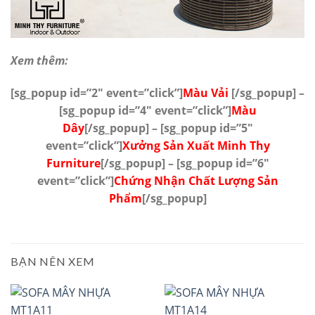
Xem thêm:
[sg_popup id=”2″ event=”click”]
Màu Vải
[/sg_popup] –
[sg_popup id=”4″ event=”click”]
Màu
Dây
[/sg_popup]
– [sg_popup id=”5″
event=”click”]
Xưởng Sản Xuất Minh Thy
Furniture
[/sg_popup]
– [sg_popup id=”6″
event=”click”]
Chứng Nhận Chất Lượng Sản
Phẩm
[/sg_popup]
BẠN NÊN XEM